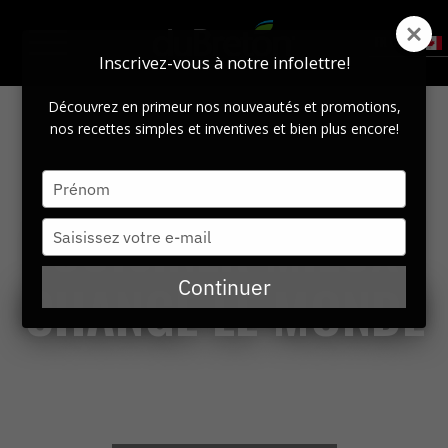
FR CAN
Inscrivez-vous à notre infolettre!
Découvrez en primeur nos nouveautés et promotions,
nos recettes simples et inventives et bien plus encore!
Saisissez
votre
CUISINER MIEUX
nom
Saisissez
votre
e-
CHANGE LE MONDE
Continuer
mail